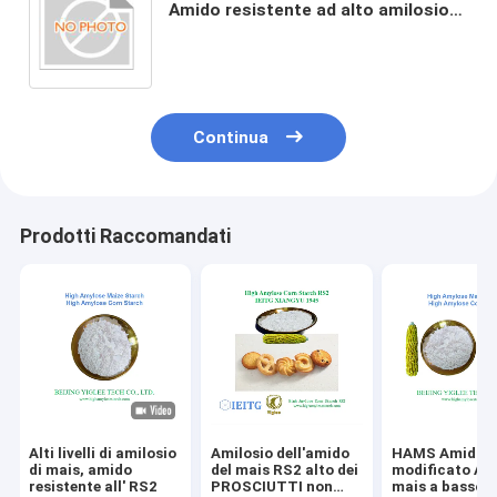
Amido resistente ad alto amilosio
basso IG non OGM amido ad alto
contenuto di fibre
Continua
Prodotti Raccomandati
Alti livelli di amilosio
Amilosio dell'amido
HAMS Amido d
di mais, amido
del mais RS2 alto dei
modificato Am
resistente all' RS2
PROSCIUTTI non
mais a basso I