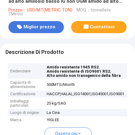
ad alto amilosio basso IG non OGM amido ad alto
contenuto di fibre
Prezzo：USD/MT(METRIC TON)
MOQ：tonnellata
1Metric
Miglior prezzo
Contattaci
Descrizione Di Prodotto
,
Amido resistente 1945 RS2
Evidenziare
,
Amido resistente di ISO9001 RS2
Alto amido non transgenico della fibra
Capacità di
500MTS/Month
alimentazione
Certificazione
HACCP,HALAL,ISO14001,ISO45001,ISO9001
Imballaggi
25 kg/SAG
particolari
Luogo di origine
La Cina
Marca
YIGLEE
Osservi più