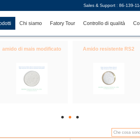
Sales & Support :
86-139-11
odotti
Chi siamo
Fatory Tour
Controllo di qualità
Con
amido di mais modificato
Amido resistente RS2
hd
hd
hd