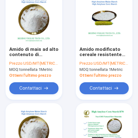
Amido di mais ad alto
Amido modificato
contenuto di
cereale resistente
amilosio Amido di
dell'amilosio
Prezzo:
USD/MT(METRIC TON)
Prezzo:
USD/MT(METRIC TON)
mais modificato
dell'amido del mais
MOQ:
tonnellata 1Metric
MOQ:
tonnellata 1Metric
Amido di mais a
dei PROSCIUTTI alto
basso contenuto di
Ottieni l'ultimo prezzo
Ottieni l'ultimo prezzo
viscosità Amido di
mais ad alto
Contattaci
Contattaci
contenuto di fibre
Casa
prodotti
Chi siamo