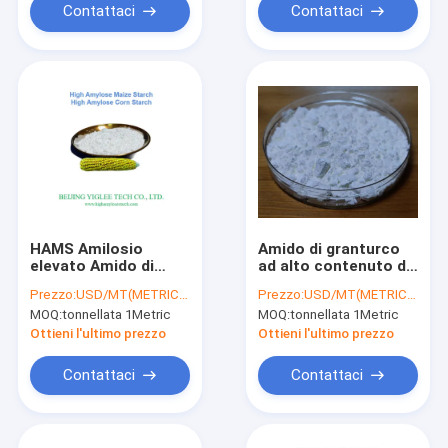
Contattaci
Contattaci
HAMS Amilosio
Amido di granturco
elevato Amido di
ad alto contenuto di
mais
amilosi Amido di
Prezzo:
USD/MT(METRIC TON)
Prezzo:
USD/MT(METRIC TON)
granturco a basso
MOQ:
tonnellata 1Metric
MOQ:
tonnellata 1Metric
contenuto di amido
di granturco non
Ottieni l'ultimo prezzo
Ottieni l'ultimo prezzo
OGM
Contattaci
Contattaci