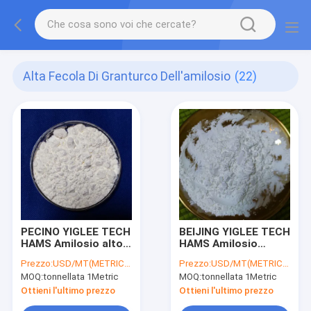
Alta Fecola Di Granturco Dell'amilosio
(22)
PECINO YIGLEE TECH
BEIJING YIGLEE TECH
HAMS Amilosio alto
HAMS Amilosio
Amido di mais Amido
elevato Amido di
Prezzo:
USD/MT(METRIC TON)
Prezzo:
USD/MT(METRIC TON)
di mais HAMS Non
mais Amido di mais
MOQ:
tonnellata 1Metric
MOQ:
tonnellata 1Metric
OGM
Non OGM Amido
resistente a basso IG
Ottieni l'ultimo prezzo
Ottieni l'ultimo prezzo