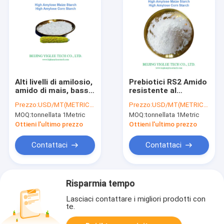
Alti livelli di amilosio,
Prebiotici RS2 Amido
amido di mais, basso
resistente al
IG per mangimi
prosciutto
Prezzo:
USD/MT(METRIC TON)
Prezzo:
USD/MT(METRIC TON)
MOQ:
tonnellata 1Metric
MOQ:
tonnellata 1Metric
Ottieni l'ultimo prezzo
Ottieni l'ultimo prezzo
Contattaci
Contattaci
Risparmia tempo
Lasciaci contattare i migliori prodotti con
te.