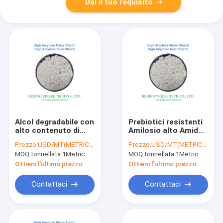
Dai il tuo requisito
Alcol degradabile con
Prebiotici resistenti
alto contenuto di
Amilosio alto Amido
amilosio Amido di
di mais Amido di
Prezzo:
USD/MT(METRIC TON)
Prezzo:
USD/MT(METRIC TON)
mais
mais IG basso RS2
MOQ:
tonnellata 1Metric
MOQ:
tonnellata 1Metric
Ottieni l'ultimo prezzo
Ottieni l'ultimo prezzo
Contattaci
Contattaci