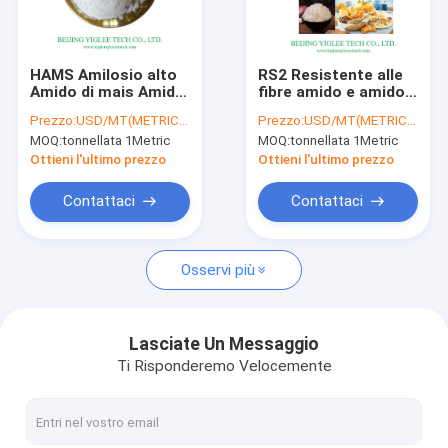
Contattaci
HAMS Amilosio alto
RS2 Resistente alle
Amido di mais Amido
fibre amido e amido
Alto amido di mais dell'amilosio
di mais non OGM
di alta amilosio
Prezzo:
USD/MT(METRIC TON)
Prezzo:
USD/MT(METRIC TON)
Amido di mais
MOQ:
tonnellata 1Metric
MOQ:
tonnellata 1Metric
modificato
Amido resistente dell'alto amilosio
Ottieni l'ultimo prezzo
Ottieni l'ultimo prezzo
Alta fecola di granturco dell'amilosio
Contattaci
Contattaci
Amido lentamente digeribile
Osservi più
Amidi Glycemic bassi di indice
amido di mais modificato
Lasciate Un Messaggio
Ti Risponderemo Velocemente
Amido resistente RS2
Amido resistente di Prebiotics