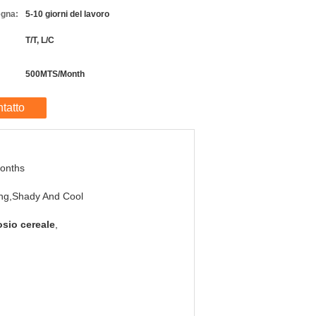
egna:
5-10 giorni del lavoro
T/T, L/C
500MTS/Month
tatto
onths
ng,Shady And Cool
osio cereale
,