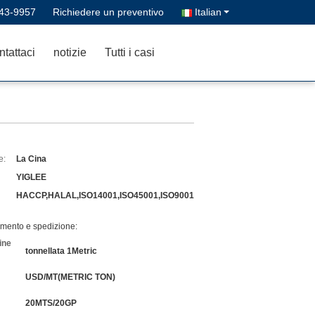
43-9957
Richiedere un preventivo
Italian
tattaci
notizie
Tutti i casi
e:
La Cina
YIGLEE
HACCP,HALAL,ISO14001,ISO45001,ISO9001
amento e spedizione:
ine
tonnellata 1Metric
USD/MT(METRIC TON)
20MTS/20GP