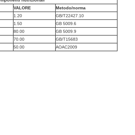
mponenti nutrizionali
VALORE
Metodo/norma
1.20
GB/T22427.10
1.50
GB 5009.6
80.00
GB 5009.9
70.00
GB/T15683
50.00
AOAC2009