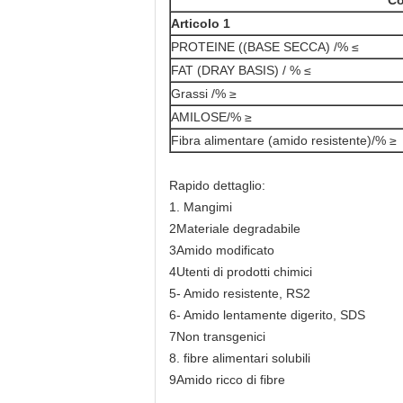
Co
Articolo 1
PROTEINE ((BASE SECCA) /% ≤
FAT (DRAY BASIS) / % ≤
Grassi /% ≥
AMILOSE/% ≥
Fibra alimentare (amido resistente)/% ≥
Rapido dettaglio:
1. Mangimi
2Materiale degradabile
3Amido modificato
4Utenti di prodotti chimici
5- Amido resistente, RS2
6- Amido lentamente digerito, SDS
7Non transgenici
8. fibre alimentari solubili
9Amido ricco di fibre