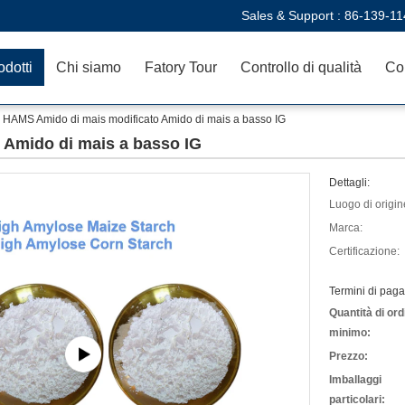
Sales & Support :
86-139-11
odotti
Chi siamo
Fatory Tour
Controllo di qualità
Con
HAMS Amido di mais modificato Amido di mais a basso IG
 Amido di mais a basso IG
Dettagli:
Luogo di origin
Marca:
Certificazione:
Termini di pag
Quantità di ord
minimo:
Prezzo:
Imballaggi
particolari: