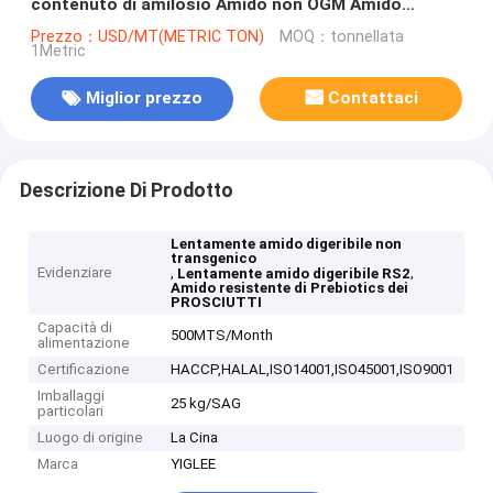
contenuto di amilosio Amido non OGM Amido
lentamente digeribile Amido HAMS RS2 Amido
Prezzo：USD/MT(METRIC TON)
MOQ：tonnellata
1Metric
resistente ai prebiotici
Miglior prezzo
Contattaci
Descrizione Di Prodotto
Lentamente amido digeribile non
transgenico
Evidenziare
,
,
Lentamente amido digeribile RS2
Amido resistente di Prebiotics dei
PROSCIUTTI
Capacità di
500MTS/Month
alimentazione
Certificazione
HACCP,HALAL,ISO14001,ISO45001,ISO9001
Imballaggi
25 kg/SAG
particolari
Luogo di origine
La Cina
Marca
YIGLEE