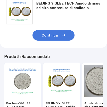
BEIJING YIGLEE TECH Amido di mais
ad alto contenuto di amilosio
Amido non OGM Amido lentamente
digeribile Amido HAMS RS2 Amido
resistente ai prebiotici
Continua
Prodotti Raccomandati
Pechino YIGLEE
BEIJING YIGLEE
Amido di mais
TECH HAMS
TECH HAMS Amido
alto contenuto