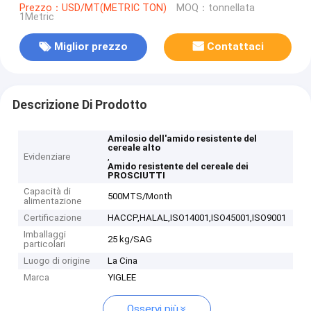
Prezzo：USD/MT(METRIC TON)
MOQ：tonnellata
1Metric
Miglior prezzo
Contattaci
Descrizione Di Prodotto
Amilosio dell'amido resistente del
cereale alto
Evidenziare
,
Amido resistente del cereale dei
PROSCIUTTI
Capacità di
500MTS/Month
alimentazione
Certificazione
HACCP,HALAL,ISO14001,ISO45001,ISO9001
Imballaggi
25 kg/SAG
particolari
Luogo di origine
La Cina
Marca
YIGLEE
Osservi più