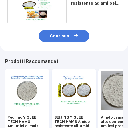
resistente ad amilosi
H70
Continua
Prodotti Raccomandati
Pechino YIGLEE
BEIJING YIGLEE
Amido di mais
TECH HAMS
TECH HAMS Amido
alto contenuto
Amilotici di mais
resistente all' amido
amilosi prosci