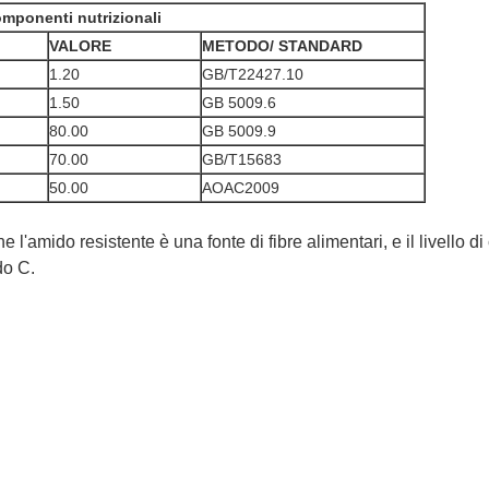
mponenti nutrizionali
VALORE
METODO
/ STANDARD
1.20
GB/T22427.10
1.50
GB 5009.6
80.00
GB 5009.9
70.00
GB/T15683
50.00
AOAC2009
e l'amido resistente è una fonte di fibre alimentari, e il livello 
do C.