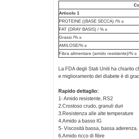
Co
Articolo 1
PROTEINE ((BASE SECCA) /% ≤
FAT (DRAY BASIS) / % ≤
Grassi /% ≥
AMILOSE/% ≥
Fibra alimentare (amido resistente)/% ≥
La FDA degli Stati Uniti ha chiarito ch
e miglioramento del diabete è di gra
Rapido dettaglio:
1- Amido resistente, RS2
2.
Crostoso crudo, granuli duri
3.
Resistenza alle alte temperature
4.
Amido a basso IG
5- Viscosità bassa, bassa aderenza.
6.
Amido ricco di fibre