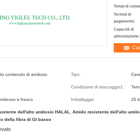
Tempi di cons
Termini di
pagamento:
Capacità di
alimentazione:
Con
to contenuto di amilosio
Tipo:
Cere
Condizione di stoccaggio1:
Tem
 ombroso e fresco
Imballaggio:
25 
istente dell'alto amilosio HALAL
,
Amido resistente dell'alto amil
o della fibra di GI basso
evato