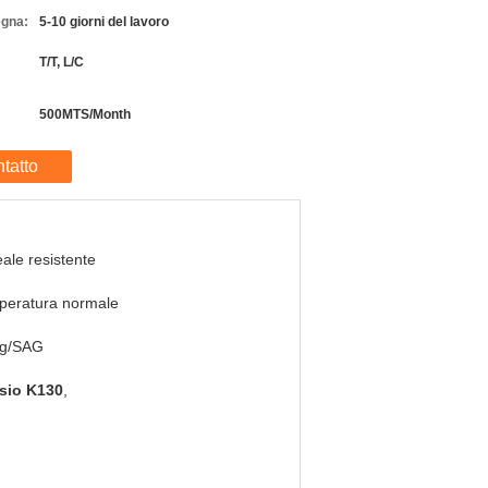
egna:
5-10 giorni del lavoro
T/T, L/C
500MTS/Month
tatto
ale resistente
peratura normale
kg/SAG
osio K130
,