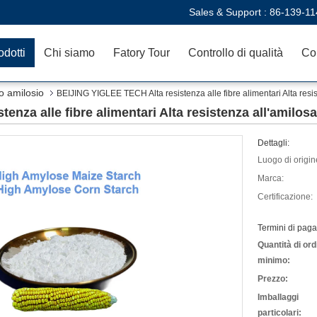
Sales & Support :
86-139-11
odotti
Chi siamo
Fatory Tour
Controllo di qualità
Con
to amilosio
BEIJING YIGLEE TECH Alta resistenza alle fibre alimentari Alta res
enza alle fibre alimentari Alta resistenza all'amil
Dettagli:
Luogo di origin
Marca:
Certificazione:
Termini di pag
Quantità di ord
minimo:
Prezzo:
Imballaggi
particolari: