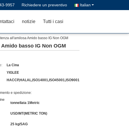
43-9957
Richiedere un preventivo
Italian
tattaci
notizie
Tutti i casi
istenza all'amilo­sa Amido basso IG Non OGM
o­sa Amido basso IG Non OGM
e:
La Cina
YIGLEE
HACCP,HALAL,ISO14001,ISO45001,ISO9001
amento e spedizione:
ine
tonnellata 1Metric
USD/MT(METRIC TON)
25 kg/SAG