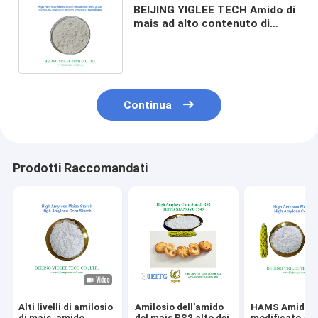
BEIJING YIGLEE TECH Amido di
mais ad alto contenuto di
amilosi per amido modificato
Continua
Prodotti Raccomandati
Alti livelli di amilosio
Amilosio dell'amido
HAMS Amido d
di mais, amido
del mais RS2 alto dei
modificato Am