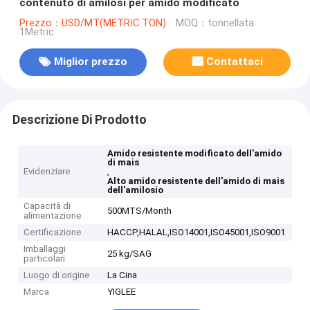
contenuto di amilosi per amido modificato
Prezzo：USD/MT(METRIC TON)
MOQ：tonnellata
1Metric
Miglior prezzo
Contattaci
Descrizione Di Prodotto
Amido resistente modificato dell'amido
di mais
Evidenziare
,
Alto amido resistente dell'amido di mais
dell'amilosio
Capacità di
500MTS/Month
alimentazione
Certificazione
HACCP,HALAL,ISO14001,ISO45001,ISO9001
Imballaggi
25 kg/SAG
particolari
Luogo di origine
La Cina
Marca
YIGLEE