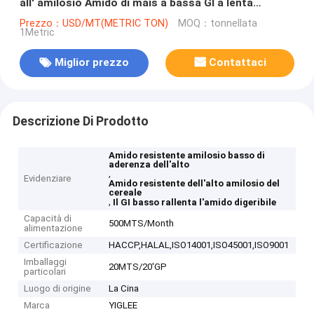
all' amilosio Amido di mais a bassa GI a lenta
digestione
Prezzo：USD/MT(METRIC TON)
MOQ：tonnellata
1Metric
Miglior prezzo
Contattaci
Descrizione Di Prodotto
Amido resistente amilosio basso di
aderenza dell'alto
,
Evidenziare
Amido resistente dell'alto amilosio del
cereale
,
Il GI basso rallenta l'amido digeribile
Capacità di
500MTS/Month
alimentazione
Certificazione
HACCP,HALAL,ISO14001,ISO45001,ISO9001
Imballaggi
20MTS/20'GP
particolari
Luogo di origine
La Cina
Marca
YIGLEE